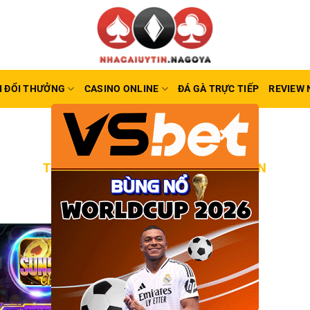
I ĐỔI THƯỞNG
CASINO ONLINE
ĐÁ GÀ TRỰC TIẾP
REVIEW 
×
THỦ THUẬT CHƠI – NHÀ CÁI UY TÍN
11
Oct