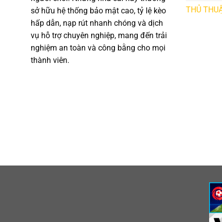
THỦ THUẬ
sở hữu hệ thống bảo mật cao, tỷ lệ kèo
hấp dẫn, nạp rút nhanh chóng và dịch
vụ hỗ trợ chuyên nghiệp, mang đến trải
nghiệm an toàn và công bằng cho mọi
thành viên.