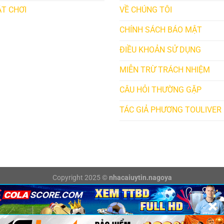
T CHƠI
VỀ CHÚNG TÔI
CHÍNH SÁCH BÁO MẬT
ĐIỀU KHOẢN SỬ DỤNG
MIỄN TRỪ TRÁCH NHIỆM
CÂU HỎI THƯỜNG GẶP
TÁC GIẢ PHƯƠNG TOULIVER
Copyright 2025 ©
nhacaiuytin.nagoya
×
×
×