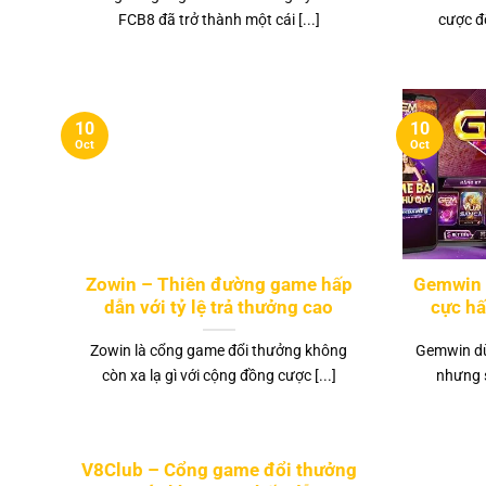
FCB8 đã trở thành một cái [...]
cược đổ
10
10
Oct
Oct
Zowin – Thiên đường game hấp
Gemwin 
dẫn với tỷ lệ trả thưởng cao
cực hấ
Zowin là cổng game đổi thưởng không
Gemwin dù
còn xa lạ gì với cộng đồng cược [...]
nhưng s
V8Club – Cổng game đổi thưởng