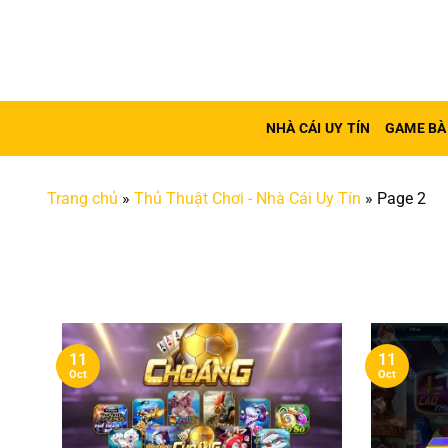
Skip
to
content
NHÀ CÁI UY TÍN
GAME BÀ
Trang chủ
»
Thủ Thuật Chơi - Nhà Cái Uy Tín
»
Page 2
11
11
Oct
Oct