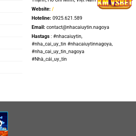
Website:
/
Hoteline:
0925.621.589
Email:
contact@nhacaiuytin.nagoya
Hastags
: #nhacaiuytin,
#nha_cai_uy_tin #nhacaiuytinnagoya,
#nha_cai_uy_tin_nagoya
#Nhà_cái_uy_tín