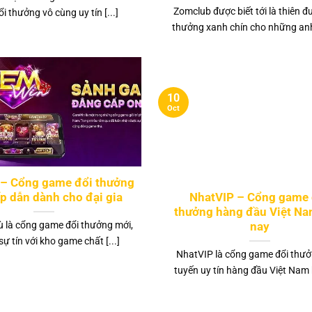
Zomclub được biết tới là thiên đ
i thưởng vô cùng uy tín [...]
thưởng xanh chín cho những anh 
10
Oct
– Cổng game đổi thưởng
p dẫn dành cho đại gia
NhatVIP – Cổng game 
thưởng hàng đầu Việt Na
 là cổng game đổi thưởng mới,
nay
ự tín với kho game chất [...]
NhatVIP là cổng game đổi thưở
tuyến uy tín hàng đầu Việt Nam hi