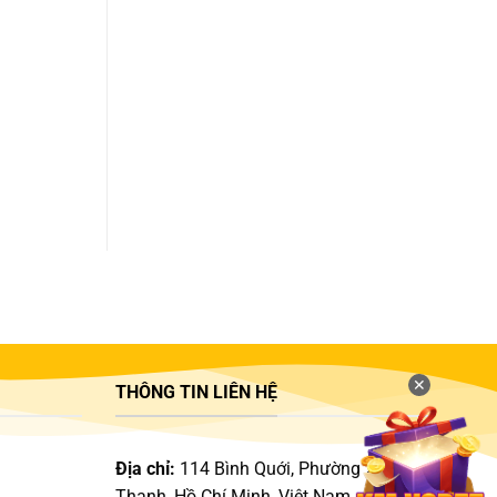
✕
THÔNG TIN LIÊN HỆ
Địa chỉ:
114 Bình Quới, Phường 27, Bình
Thạnh, Hồ Chí Minh, Việt Nam