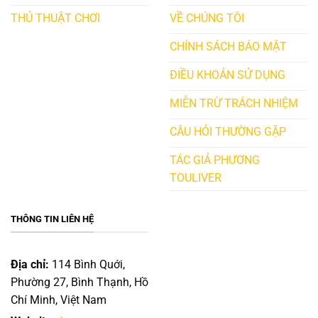
THỦ THUẬT CHƠI
VỀ CHÚNG TÔI
CHÍNH SÁCH BÁO MẬT
ĐIỀU KHOẢN SỬ DỤNG
MIỄN TRỪ TRÁCH NHIỆM
CÂU HỎI THƯỜNG GẶP
TÁC GIẢ PHƯƠNG
TOULIVER
THÔNG TIN LIÊN HỆ
Địa chỉ:
114 Bình Quới,
Phường 27, Bình Thạnh, Hồ
Chí Minh, Việt Nam