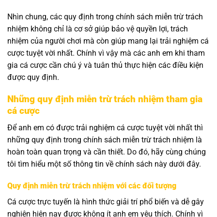
Nhìn chung, các quy định trong chính sách miễn trừ trách
nhiệm không chỉ là cơ sở giúp bảo vệ quyền lợi, trách
nhiệm của người chơi mà còn giúp mang lại trải nghiệm cá
cược tuyệt vời nhất. Chính vì vậy mà các anh em khi tham
gia cá cược cần chú ý và tuân thủ thực hiện các điều kiện
được quy định.
Những quy định miễn trừ trách nhiệm tham gia
cá cược
Để anh em có được trải nghiệm cá cược tuyệt vời nhất thì
những quy định trong chính sách miễn trừ trách nhiệm là
hoàn toàn quan trọng và cần thiết. Do đó, hãy cùng chúng
tôi tìm hiểu một số thông tin về chính sách này dưới đây.
Quy định miễn trừ trách nhiệm với các đối tượng
Cá cược trực tuyến là hình thức giải trí phổ biến và dễ gây
nghiện hiện nay được không ít anh em yêu thích. Chính vì