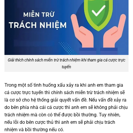
Giải thích chính sách miễn trừ trách nhiệm khi tham gia cá cược trực
tuyến
Trong một số tình huống xấu xảy ra khi anh em tham gia
cá cược trực tuyến thì chính sách miễn trừ trách nhiệm sẽ
là cơ sở cho hệ thống giải quyết vấn đề. Nếu vấn đề xảy ra
do bên phía nhà cái cá cược thì anh em sẽ không phải chịu
trách nhiệm mà còn có thể được bồi thường. Tuy nhiên,
nếu lỗi do bên cược thủ thì anh em sẽ phải chịu trách
nhiệm và bồi thường nếu có.