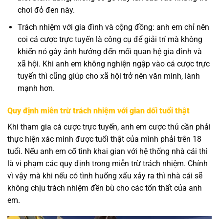
chơi đỏ đen này.
Trách nhiệm với gia đình và cộng đồng: anh em chỉ nên
coi cá cược trực tuyến là công cụ để giải trí mà không
khiến nó gây ảnh hưởng đến mối quan hệ gia đình và
xã hội. Khi anh em không nghiện ngập vào cá cược trực
tuyến thì cũng giúp cho xã hội trở nên văn minh, lành
mạnh hơn.
Quy định miễn trừ trách nhiệm với gian dối tuổi thật
Khi tham gia cá cược trực tuyến, anh em cược thủ cần phải
thực hiện xác minh được tuổi thật của mình phải trên 18
tuổi. Nếu anh em cố tình khai gian với hệ thống nhà cái thì
là vi phạm các quy định trong miễn trừ trách nhiệm. Chính
vì vậy mà khi nếu có tình huống xấu xảy ra thì nhà cái sẽ
không chịu trách nhiệm đền bù cho các tổn thất của anh
em.