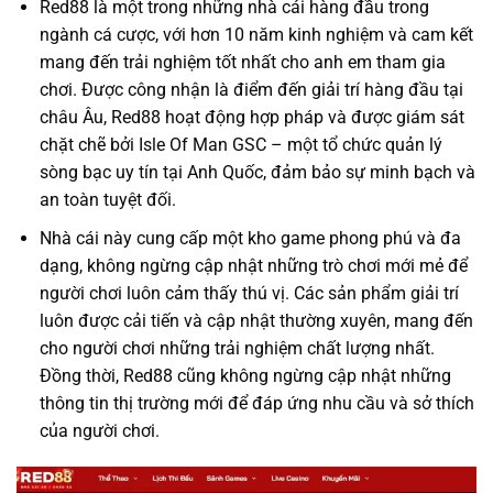
Red88 là một trong những nhà cái hàng đầu trong
ngành cá cược, với hơn 10 năm kinh nghiệm và cam kết
mang đến trải nghiệm tốt nhất cho anh em tham gia
chơi. Được công nhận là điểm đến giải trí hàng đầu tại
châu Âu, Red88 hoạt động hợp pháp và được giám sát
chặt chẽ bởi Isle Of Man GSC – một tổ chức quản lý
sòng bạc uy tín tại Anh Quốc, đảm bảo sự minh bạch và
an toàn tuyệt đối.
Nhà cái này cung cấp một kho game phong phú và đa
dạng, không ngừng cập nhật những trò chơi mới mẻ để
người chơi luôn cảm thấy thú vị. Các sản phẩm giải trí
luôn được cải tiến và cập nhật thường xuyên, mang đến
cho người chơi những trải nghiệm chất lượng nhất.
Đồng thời, Red88 cũng không ngừng cập nhật những
thông tin thị trường mới để đáp ứng nhu cầu và sở thích
của người chơi.