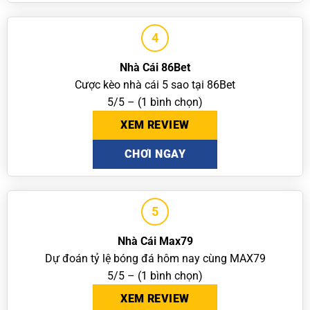
4
Nhà Cái 86Bet
Cược kèo nhà cái 5 sao tại 86Bet
5/5 – (1 bình chọn)
XEM REVIEW
CHƠI NGAY
5
Nhà Cái Max79
Dự đoán tỷ lệ bóng đá hôm nay cùng MAX79
5/5 – (1 bình chọn)
XEM REVIEW