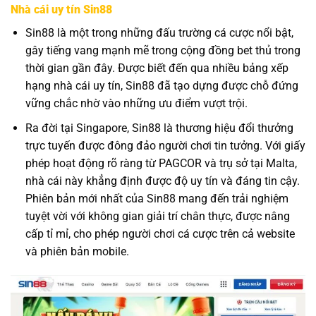
Nhà cái uy tín Sin88
Sin88 là một trong những đấu trường cá cược nổi bật,
gây tiếng vang mạnh mẽ trong cộng đồng bet thủ trong
thời gian gần đây. Được biết đến qua nhiều bảng xếp
hạng nhà cái uy tín, Sin88 đã tạo dựng được chỗ đứng
vững chắc nhờ vào những ưu điểm vượt trội.
Ra đời tại Singapore, Sin88 là thương hiệu đổi thưởng
trực tuyến được đông đảo người chơi tin tưởng. Với giấy
phép hoạt động rõ ràng từ PAGCOR và trụ sở tại Malta,
nhà cái này khẳng định được độ uy tín và đáng tin cậy.
Phiên bản mới nhất của Sin88 mang đến trải nghiệm
tuyệt vời với không gian giải trí chân thực, được nâng
cấp tỉ mỉ, cho phép người chơi cá cược trên cả website
và phiên bản mobile.