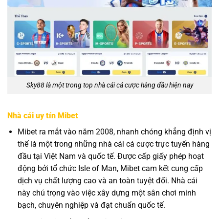
Sky88 là một trong top nhà cái cá cược hàng đầu hiện nay
Nhà cái uy tín Mibet
Mibet ra mắt vào năm 2008, nhanh chóng khẳng định vị
thế là một trong những nhà cái cá cược trực tuyến hàng
đầu tại Việt Nam và quốc tế. Được cấp giấy phép hoạt
động bởi tổ chức Isle of Man, Mibet cam kết cung cấp
dịch vụ chất lượng cao và an toàn tuyệt đối. Nhà cái
này chú trọng vào việc xây dựng một sân chơi minh
bạch, chuyên nghiệp và đạt chuẩn quốc tế.