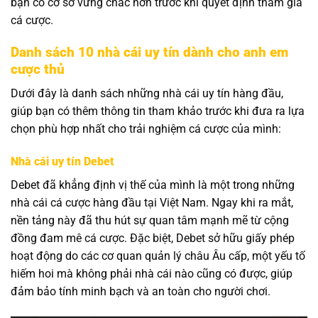
bạn có cơ sở vững chắc hơn trước khi quyết định tham gia
cá cược.
Danh sách 10 nhà cái uy tín dành cho anh em
cược thủ
Dưới đây là danh sách những nhà cái uy tín hàng đầu,
giúp bạn có thêm thông tin tham khảo trước khi đưa ra lựa
chọn phù hợp nhất cho trải nghiệm cá cược của mình:
Nhà cái uy tín Debet
Debet đã khẳng định vị thế của mình là một trong những
nhà cái cá cược hàng đầu tại Việt Nam. Ngay khi ra mắt,
nền tảng này đã thu hút sự quan tâm mạnh mẽ từ cộng
đồng đam mê cá cược. Đặc biệt, Debet sở hữu giấy phép
hoạt động do các cơ quan quản lý châu Âu cấp, một yếu tố
hiếm hoi mà không phải nhà cái nào cũng có được, giúp
đảm bảo tính minh bạch và an toàn cho người chơi.