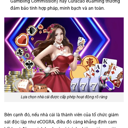
Gambling Commission) hay Curacao eGaming thường
đảm bảo tính hợp pháp, minh bạch và an toàn.
Lựa chọn nhà cái được cấp phép hoạt động rõ ràng
Bên cạnh đó, nếu nhà cái là thành viên của tổ chức giám
sát độc lập như eCOGRA, điều đó càng khẳng định cam