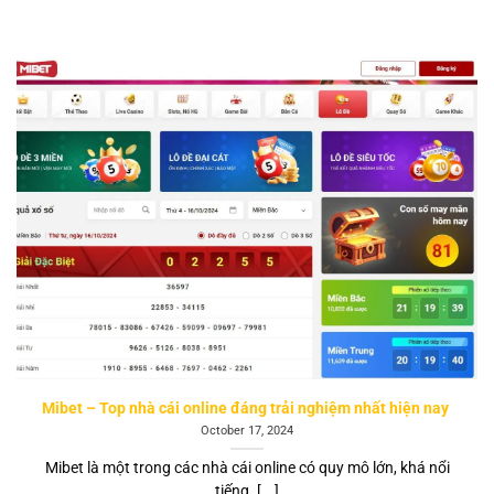
Mibet – Top nhà cái online đáng trải nghiệm nhất hiện nay
October 17, 2024
Mibet là một trong các nhà cái online có quy mô lớn, khá nổi
tiếng. [...]