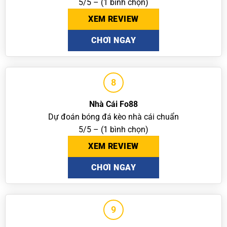
5/5 – (1 bình chọn)
XEM REVIEW
CHƠI NGAY
8
Nhà Cái Fo88
Dự đoán bóng đá kèo nhà cái chuẩn
5/5 – (1 bình chọn)
XEM REVIEW
CHƠI NGAY
9