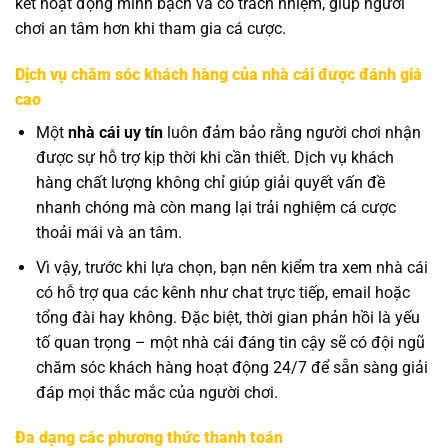
kết hoạt động minh bạch và có trách nhiệm, giúp người
chơi an tâm hơn khi tham gia cá cược.
Dịch vụ chăm sóc khách hàng của nhà cái được đánh giá
cao
Một
nhà cái uy tín
luôn đảm bảo rằng người chơi nhận
được sự hỗ trợ kịp thời khi cần thiết. Dịch vụ khách
hàng chất lượng không chỉ giúp giải quyết vấn đề
nhanh chóng mà còn mang lại trải nghiệm cá cược
thoải mái và an tâm.
Vì vậy, trước khi lựa chọn, bạn nên kiểm tra xem nhà cái
có hỗ trợ qua các kênh như chat trực tiếp, email hoặc
tổng đài hay không. Đặc biệt, thời gian phản hồi là yếu
tố quan trọng – một nhà cái đáng tin cậy sẽ có đội ngũ
chăm sóc khách hàng hoạt động 24/7 để sẵn sàng giải
đáp mọi thắc mắc của người chơi.
Đa dạng các phương thức thanh toán