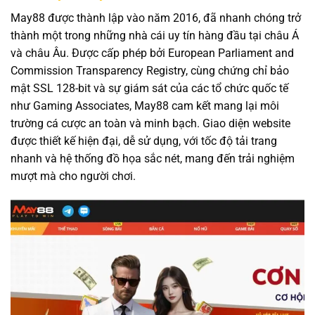
May88 được thành lập vào năm 2016, đã nhanh chóng trở
thành một trong những nhà cái uy tín hàng đầu tại châu Á
và châu Âu. Được cấp phép bởi European Parliament and
Commission Transparency Registry, cùng chứng chỉ bảo
mật SSL 128-bit và sự giám sát của các tổ chức quốc tế
như Gaming Associates, May88 cam kết mang lại môi
trường cá cược an toàn và minh bạch. Giao diện website
được thiết kế hiện đại, dễ sử dụng, với tốc độ tải trang
nhanh và hệ thống đồ họa sắc nét, mang đến trải nghiệm
mượt mà cho người chơi.