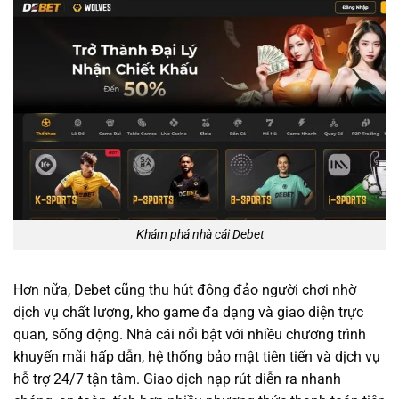
Khám phá nhà cái Debet
Hơn nữa, Debet cũng thu hút đông đảo người chơi nhờ
dịch vụ chất lượng, kho game đa dạng và giao diện trực
quan, sống động. Nhà cái nổi bật với nhiều chương trình
khuyến mãi hấp dẫn, hệ thống bảo mật tiên tiến và dịch vụ
hỗ trợ 24/7 tận tâm. Giao dịch nạp rút diễn ra nhanh