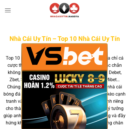
Skip
to
content
Nhà Cái Uy Tín – Top 10 Nhà Cái Uy Tín
Nhất Hiện Nay
×
Top 10
nhà cái uy tín
2025, khi nhắc đến những địa chỉ cá
cược thể thao hàng đầu tại Việt Nam, anh em chắc chắn
không thể bỏ qua các tên tuổi như: Vin88, Five88, Debet,
Zbet, Sin88, Red88, May88, Sv88, Uk88, Sky88, Mibet…
Chúng tôi đã chọn lọc và tổng hợp danh sách 10 nhà cái
bóng đá uy tín nhất, nổi bật với sự minh bạch, tỷ lệ kèo cạnh
tranh và các chương trình khuyến mãi đặc biệt dành riêng
cho thành viên mới. Đây chính là những lựa chọn lý tưởng
giúp anh em trải nghiệm cá cược an toàn, công bằng và đầy
hứng khởi. Hãy khám phá ngay để tìm ra điểm dừng chân