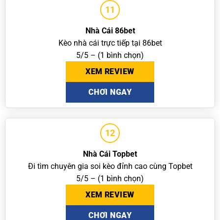
11
Nhà Cái 86bet
Kèo nhà cái trực tiếp tại 86bet
5/5 – (1 bình chọn)
XEM REVIEW
CHƠI NGAY
12
Nhà Cái Topbet
Đi tìm chuyên gia soi kèo đỉnh cao cùng Topbet
5/5 – (1 bình chọn)
XEM REVIEW
CHƠI NGAY