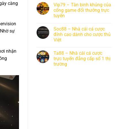
ngày càng
Vip79 – Tân binh khủng của
cổng game đổi thưởng trực
tuyến
ervision
Soc88 – Nhà cái cá cược
 Nhờ sự
đỉnh cao dành cho cược thủ
Việt
hơi nhận
Ta88 – Nhà cái cá cược
Hồng
trực tuyến đẳng cấp số 1 thị
trường