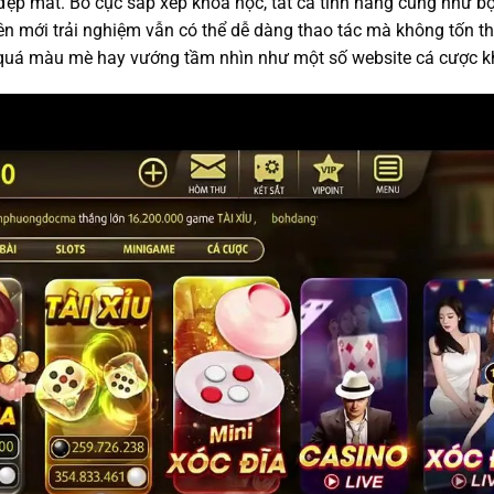
 đẹp mắt. Bố cục sắp xếp khoa học, tất cả tính năng cũng như b
iên mới trải nghiệm vẫn có thể dễ dàng thao tác mà không tốn th
g quá màu mè hay vướng tầm nhìn như một số website cá cược k