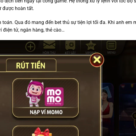
o dịch tiền ngay tại cổng game. Hệ thống xử lý lệnh với tốc độ 
ứ được hoàn tất.
 toán. Qua đó mang đến bet thủ sự tiện lợi tối đa. Khi anh em
í điện tử, ngân hàng, thẻ cào…