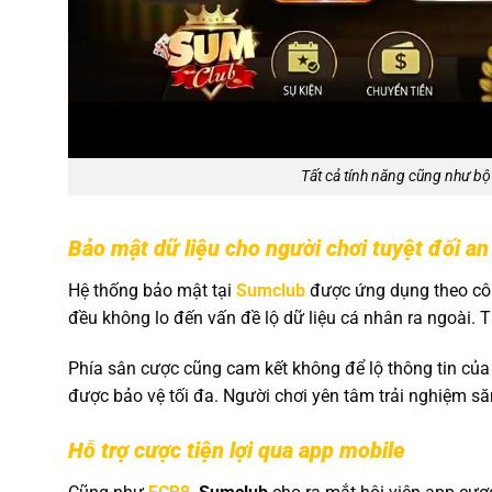
Tất cả tính năng cũng như bộ
Bảo mật dữ liệu cho người chơi tuyệt đối a
Hệ thống bảo mật tại
Sumclub
được ứng dụng theo côn
đều không lo đến vấn đề lộ dữ liệu cá nhân ra ngoài.
Phía sân cược cũng cam kết không để lộ thông tin của h
được bảo vệ tối đa. Người chơi yên tâm trải nghiệm săn
Hỗ trợ cược tiện lợi qua app mobile