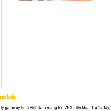
umclub
ty game uy tín ở Việt Nam mang tên VNG triển khai. Trước đây,