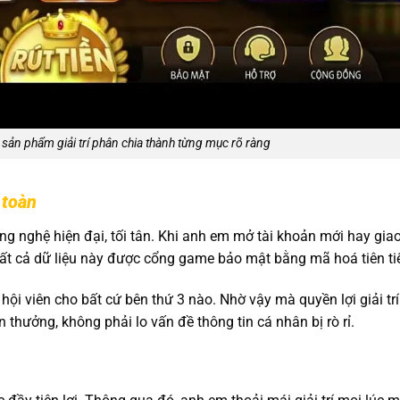
 sản phẩm giải trí phân chia thành từng mục rõ ràng
n toàn
g nghệ hiện đại, tối tân. Khi anh em mở tài khoản mới hay giao
 Tất cả dữ liệu này được cổng game bảo mật bằng mã hoá tiên ti
ội viên cho bất cứ bên thứ 3 nào. Nhờ vậy mà quyền lợi giải trí
 thưởng, không phải lo vấn đề thông tin cá nhân bị rò rỉ.