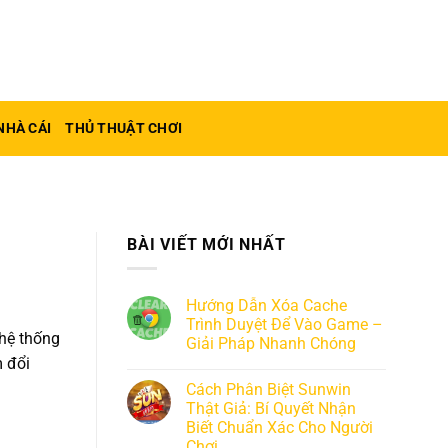
NHÀ CÁI
THỦ THUẬT CHƠI
BÀI VIẾT MỚI NHẤT
Hướng Dẫn Xóa Cache
Trình Duyệt Để Vào Game –
 hệ thống
Giải Pháp Nhanh Chóng
m đổi
Cách Phân Biệt Sunwin
Thật Giả: Bí Quyết Nhận
Biết Chuẩn Xác Cho Người
Chơi