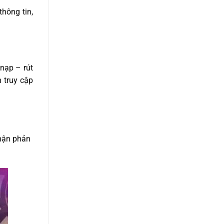
thông tin,
 nạp – rút
n truy cập
phận phản