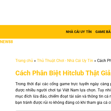
Skip
to
content
NHÀ CÁI UY TÍN
GAME BÀ
NEW88
Trang chủ
»
Thủ Thuật Chơi - Nhà Cái Uy Tín
»
Cách Ph
Cách Phân Biệt Hitclub Thật Gi
Trong thời đại các cổng game trực tuyến ngày càng 
được nhiều người chơi tại Việt Nam lựa chọn. Tuy nhi
mục đích lừa đảo, chiếm đoạt tài sản và thông tin cá n
bạn tránh được rủi ro không đáng có khi tham gia cá c