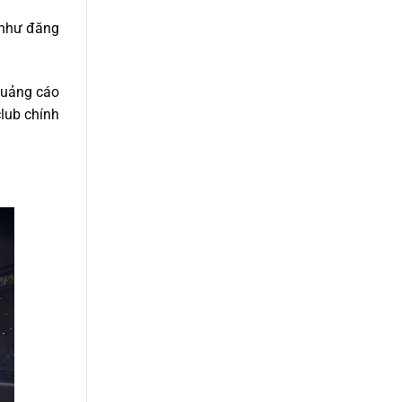
c như đăng
 quảng cáo
club chính