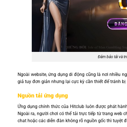
Đảm bảo tải và tr
Ngoài website, ứng dụng di động cũng là nơi nhiều n
giả tuy đơn giản nhưng lại cực kỳ cần thiết để tránh bị
Nguồn tải ứng dụng
Ứng dụng chính thức của Hitclub luôn được phát hành 
Ngoài ra, người chơi có thể tải trực tiếp từ trang web 
chat hoặc các diễn đàn không rõ nguồn gốc thì tuyệt 