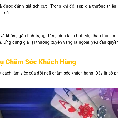
và được đánh giá tích cực. Trong khi đó, app giả thường thiếu 
hi mở.
 và không gặp tình trạng đứng hình khi chơi. Mọi thao tác như
mà. Ứng dụng giả lại thường xuyên văng ra ngoài, yêu cầu quyề
 Vụ Chăm Sóc Khách Hàng
sát cách làm việc của đội ngũ chăm sóc khách hàng. Đây là bộ 