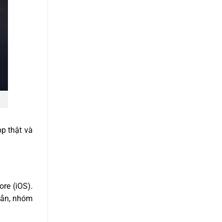
p thật và
ore (iOS).
hắn, nhóm