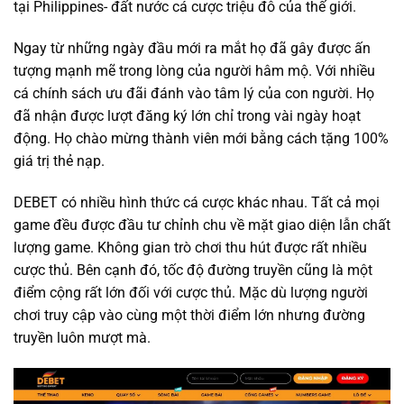
tại Philippines- đất nước cá cược triệu đô của thế giới.
Ngay từ những ngày đầu mới ra mắt họ đã gây được ấn
tượng mạnh mẽ trong lòng của người hâm mộ. Với nhiều
cá chính sách ưu đãi đánh vào tâm lý của con người. Họ
đã nhận được lượt đăng ký lớn chỉ trong vài ngày hoạt
động. Họ chào mừng thành viên mới bằng cách tặng 100%
giá trị thẻ nạp.
DEBET có nhiều hình thức cá cược khác nhau. Tất cả mọi
game đều được đầu tư chỉnh chu về mặt giao diện lẫn chất
lượng game. Không gian trò chơi thu hút được rất nhiều
cược thủ. Bên cạnh đó, tốc độ đường truyền cũng là một
điểm cộng rất lớn đối với cược thủ. Mặc dù lượng người
chơi truy cập vào cùng một thời điểm lớn nhưng đường
truyền luôn mượt mà.