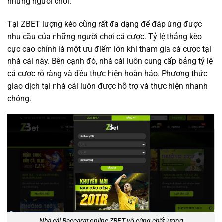
những người chơi.
Tại ZBET lượng kèo cũng rất đa dạng để đáp ứng được
nhu cầu của những người chơi cá cược. Tỷ lệ thắng kèo
cực cao chính là một ưu điểm lớn khi tham gia cá cược tại
nhà cái này. Bên cạnh đó, nhà cái luôn cung cấp bảng tỷ lệ
cá cược rõ ràng và đều thực hiện hoàn hảo. Phương thức
giao dịch tại nhà cái luôn được hỗ trợ và thực hiện nhanh
chóng.
Nhà cái Baccarat online ZBET vô cùng chất lượng