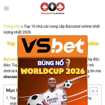
Skip
to
content
Trang chủ
»
Top 10 nhà cái cung cấp Baccarat online chất
lượng nhất 2026
Top 10 nhà cái cung cấp Baccarat online
×
chất lượng nhất 2026
Baccarat online
là hình thức game bài giải trí vô cùng độc
đáo. Tuy nhiên, để tìm được địa chỉ uy tín cung cấp trò
chơi là không dễ. Vì vậy, anh em đừng bỏ qua thông tin mà
nhacaiuytin.nagoya
chia sẻ tại bài viết sau đây nhé!
Mục lục
Top 10 nhà cái cung cấp Baccarat online chất lượng
nhất 2026