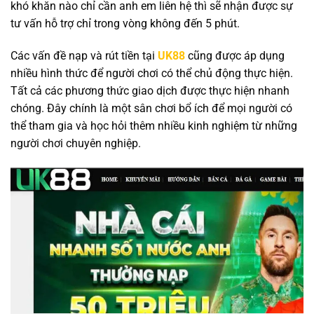
khó khăn nào chỉ cần anh em liên hệ thì sẽ nhận được sự
tư vấn hỗ trợ chỉ trong vòng không đến 5 phút.
Các vấn đề nạp và rút tiền tại
UK88
cũng được áp dụng
nhiều hình thức để người chơi có thể chủ động thực hiện.
Tất cả các phương thức giao dịch được thực hiện nhanh
chóng. Đây chính là một sân chơi bổ ích để mọi người có
thể tham gia và học hỏi thêm nhiều kinh nghiệm từ những
người chơi chuyên nghiệp.