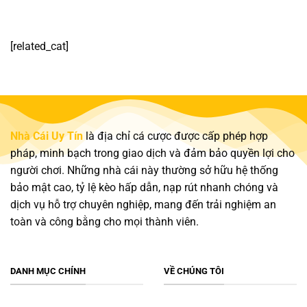
[related_cat]
Nhà Cái Uy Tín
là địa chỉ cá cược được cấp phép hợp
pháp, minh bạch trong giao dịch và đảm bảo quyền lợi cho
người chơi. Những nhà cái này thường sở hữu hệ thống
bảo mật cao, tỷ lệ kèo hấp dẫn, nạp rút nhanh chóng và
dịch vụ hỗ trợ chuyên nghiệp, mang đến trải nghiệm an
toàn và công bằng cho mọi thành viên.
DANH MỤC CHÍNH
VỀ CHÚNG TÔI