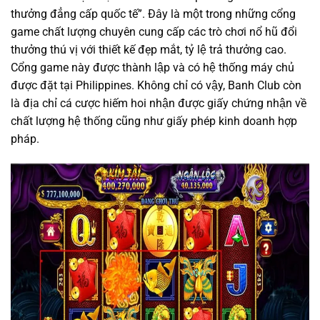
thưởng đẳng cấp quốc tế”. Đây là một trong những cổng
game chất lượng chuyên cung cấp các trò chơi nổ hũ đổi
thưởng thú vị với thiết kế đẹp mắt, tỷ lệ trả thưởng cao.
Cổng game này được thành lập và có hệ thống máy chủ
được đặt tại Philippines. Không chỉ có vậy, Banh Club còn
là địa chỉ cá cược hiếm hoi nhận được giấy chứng nhận về
chất lượng hệ thống cũng như giấy phép kinh doanh hợp
pháp.