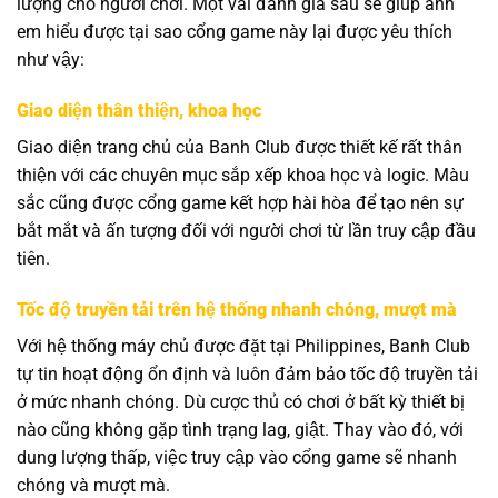
lượng cho người chơi. Một vài đánh giá sau sẽ giúp anh
em hiểu được tại sao cổng game này lại được yêu thích
như vậy:
Giao diện thân thiện, khoa học
Giao diện trang chủ của Banh Club được thiết kế rất thân
thiện với các chuyên mục sắp xếp khoa học và logic. Màu
sắc cũng được cổng game kết hợp hài hòa để tạo nên sự
bắt mắt và ấn tượng đối với người chơi từ lần truy cập đầu
tiên.
Tốc độ truyền tải trên hệ thống nhanh chóng, mượt mà
Với hệ thống máy chủ được đặt tại Philippines, Banh Club
tự tin hoạt động ổn định và luôn đảm bảo tốc độ truyền tải
ở mức nhanh chóng. Dù cược thủ có chơi ở bất kỳ thiết bị
nào cũng không gặp tình trạng lag, giật. Thay vào đó, với
dung lượng thấp, việc truy cập vào cổng game sẽ nhanh
chóng và mượt mà.