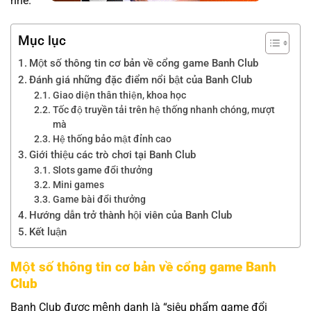
nhé.
Mục lục
Một số thông tin cơ bản về cổng game Banh Club
Đánh giá những đặc điểm nổi bật của Banh Club
Giao diện thân thiện, khoa học
Tốc độ truyền tải trên hệ thống nhanh chóng, mượt
mà
Hệ thống bảo mật đỉnh cao
Giới thiệu các trò chơi tại Banh Club
Slots game đổi thưởng
Mini games
Game bài đổi thưởng
Hướng dẫn trở thành hội viên của Banh Club
Kết luận
Một số thông tin cơ bản về cổng game Banh
Club
Banh Club được mệnh danh là “siêu phẩm game đổi