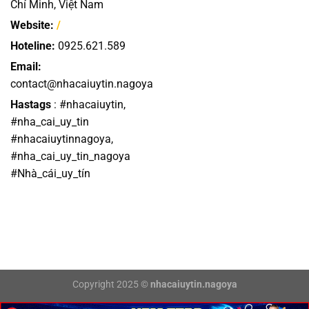
Chí Minh, Việt Nam
Website:
/
Hoteline:
0925.621.589
Email:
contact@nhacaiuytin.nagoya
Hastags
: #nhacaiuytin,
#nha_cai_uy_tin
#nhacaiuytinnagoya,
#nha_cai_uy_tin_nagoya
#Nhà_cái_uy_tín
Copyright 2025 ©
nhacaiuytin.nagoya