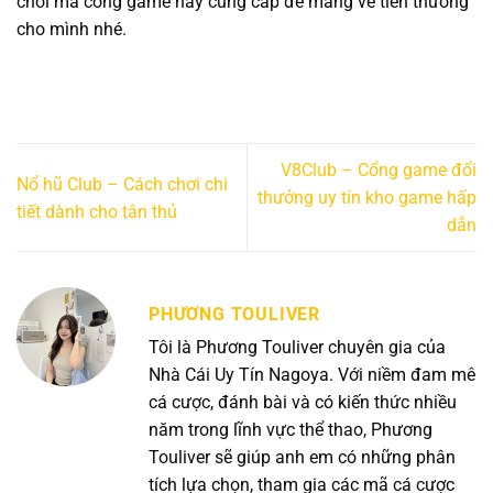
chơi mà cổng game này cung cấp để mang về tiền thưởng
cho mình nhé.
V8Club – Cổng game đổi
Nổ hũ Club – Cách chơi chi
thưởng uy tín kho game hấp
tiết dành cho tân thủ
dẫn
PHƯƠNG TOULIVER
Tôi là Phương Touliver chuyên gia của
Nhà Cái Uy Tín Nagoya. Với niềm đam mê
cá cược, đánh bài và có kiến thức nhiều
năm trong lĩnh vực thể thao, Phương
Touliver sẽ giúp anh em có những phân
tích lựa chọn, tham gia các mã cá cược