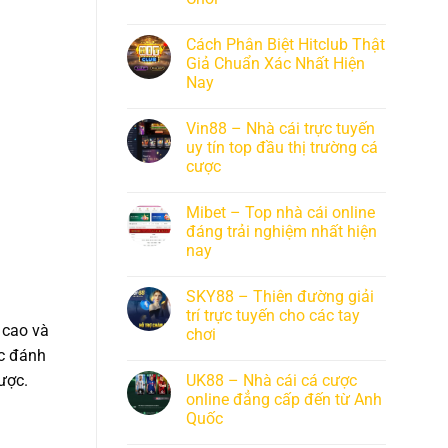
Cách Phân Biệt Hitclub Thật
Giả Chuẩn Xác Nhất Hiện
Nay
Vin88 – Nhà cái trực tuyến
uy tín top đầu thị trường cá
cược
Mibet – Top nhà cái online
đáng trải nghiệm nhất hiện
nay
SKY88 – Thiên đường giải
trí trực tuyến cho các tay
 cao và
chơi
ợc đánh
ược.
UK88 – Nhà cái cá cược
online đẳng cấp đến từ Anh
Quốc