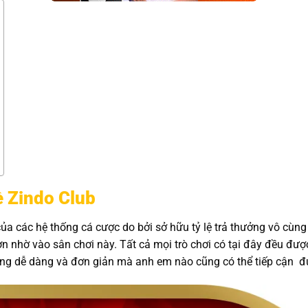
ề Zindo Club
a các hệ thống cá cược do bởi sở hữu tỷ lệ trả thưởng vô cùng
n nhờ vào sân chơi này. Tất cả mọi trò chơi có tại đây đều đư
cùng dễ dàng và đơn giản mà anh em nào cũng có thể tiếp cận đ