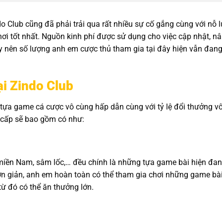
 Club cũng đã phải trải qua rất nhiều sự cố gắng cùng với nỗ l
ơi tốt nhất. Nguồn kinh phí được sử dụng cho việc cập nhật, n
ậy nên số lượng anh em cược thủ tham gia tại đây hiện vẫn đan
i Zindo Club
tựa game cá cược vô cùng hấp dẫn cùng với tỷ lệ đổi thưởng v
 cấp sẽ bao gồm có như:
ên miền Nam, sâm lốc,… đều chính là những tựa game bài hiện đan
đơn giản, anh em hoàn toàn có thể tham gia chơi những game bà
từ đó có thể ăn thưởng lớn.