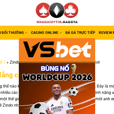
I ĐỔI THƯỞNG
CASINO ONLINE
ĐÁ GÀ TRỰC TIẾP
REVIEW 
×
Số 1
»
Zindo Club – Sân chơi cá cược đẳng cấp dân chơi
đẳng cấp dân chơi
thể nào không biết tới hệ thống cá cược
Zindo Club
. Đây là m
 nhiều các anh em người chơi yêu thích do bởi nhiều tính năng ư
một thế giới game với đa dạng các thể loại. Theo đó, mời anh 
ề Zindo nhé.