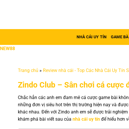
Skip
to
content
NHÀ CÁI UY TÍN
GAME BÀ
NEW88
Trang chủ
»
Review nhà cái - Top Các Nhà Cái Uy Tín 
Zindo Club – Sân chơi cá cược 
Chắc hẳn các anh em đam mê cá cược game bài không 
những đơn vị siêu hot trên thị trường hiện nay và được
khác nhau. Đến với Zindo anh em sẽ được trải nghiệm 
khám phá bài viết sau của
nhà cái uy tín
để hiểu hơn v