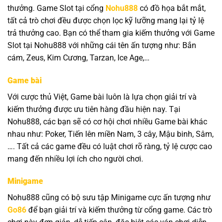
thưởng. Game Slot tại cổng
Nohu888
có đồ họa bắt mắt,
tất cả trò chơi đều được chọn lọc kỹ lưỡng mang lại tỷ lệ
trả thưởng cao. Bạn có thể tham gia kiếm thưởng với Game
Slot tại Nohu888 với những cái tên ấn tượng như: Bắn
cám, Zeus, Kim Cương, Tarzan, Ice Age,…
Game bài
Với cược thủ Việt, Game bài luôn là lựa chọn giải trí và
kiếm thưởng được ưu tiên hàng đầu hiện nay. Tại
Nohu888, các bạn sẽ có cơ hội chơi nhiều Game bài khác
nhau như: Poker, Tiến lên miền Nam, 3 cây, Mậu binh, Sâm,
…. Tất cả các game đều có luật chơi rõ ràng, tỷ lệ cược cao
mang đến nhiều lợi ích cho người chơi.
Minigame
Nohu888 cũng có bộ sưu tập Minigame cực ấn tượng như
Go86
để bạn giải trí và kiếm thưởng từ cổng game. Các trò