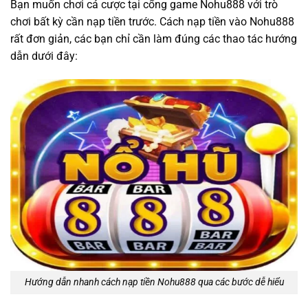
Bạn muốn chơi cá cược tại cổng game Nohu888 với trò
chơi bất kỳ cần nạp tiền trước. Cách nạp tiền vào Nohu888
rất đơn giản, các bạn chỉ cần làm đúng các thao tác hướng
dẫn dưới đây:
Hướng dẫn nhanh cách nạp tiền Nohu888 qua các bước dễ hiểu