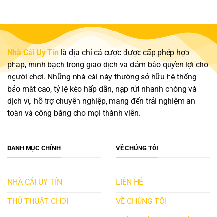
Nhà Cái Uy Tín
là địa chỉ cá cược được cấp phép hợp
pháp, minh bạch trong giao dịch và đảm bảo quyền lợi cho
người chơi. Những nhà cái này thường sở hữu hệ thống
bảo mật cao, tỷ lệ kèo hấp dẫn, nạp rút nhanh chóng và
dịch vụ hỗ trợ chuyên nghiệp, mang đến trải nghiệm an
toàn và công bằng cho mọi thành viên.
DANH MỤC CHÍNH
VỀ CHÚNG TÔI
NHÀ CÁI UY TÍN
LIÊN HỆ
THỦ THUẬT CHƠI
VỀ CHÚNG TÔI