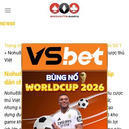
Skip
to
content
NEW88
Trang chủ
»
Review nhà cái - Top Các Nhà Cái Uy Tín Số 1
×
»
Nohu888 – Cổng game đổi thưởng hấp dẫn cho cược thủ
Việt
Nohu888 – Cổng game đổi thưởng hấp
dẫn cho cược thủ Việt
Nohu888 là một cổng game đổi thưởng thu hút nhiều cược
thủ Việt tham gia hiện nay. Dù cổng game mới ra mắt,
nhưng sản phẩm cá cược trực tuyến chất lượng đã tạo
dựng được uy tín tốt cho Nohu888. Nohu888 còn có kho
game khủng với tỷ lệ trả thưởng cạnh tranh mang đến lợi