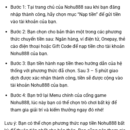
Bước 1: Tại trang chủ của Nohu888 sau khi bạn đăng
nhập thành công, hãy chọn mục “Nạp tiền” để gửi tiền
vào tài khoản của bạn.
Bước 2: Bạn chọn cho bản thân một trong các phương
thức chuyển tiền sau: Ngân hàng, ví điện tử, Onepay, thẻ
cào điện thoại hoặc Gift Code để nạp tiền cho tài khoản
Nohu888 của bạn.
Bước 3: Bạn tiền hành nạp tiền theo hướng dẫn của hệ
thống với phương thức đã chọn. Sau 3 – 5 phút giao
dịch được xác nhận thành công, tiền sẽ được cộng vào
tài khoản Nohu888 của bạn.
Bước 4: Bạn trở lại Menu chính của cổng game
Nohu888, lúc này bạn có thể chọn trò chơi bất kỳ để
tham gia giải trí và kiếm thưởng ngay đó nhé!
Lưu ý: Bạn có thể chọn phương thức nạp tiền Nohu888 bất