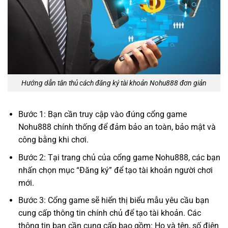
Hướng dẫn tân thủ cách đăng ký tài khoản Nohu888 đơn giản
Bước 1: Bạn cần truy cập vào đúng cổng game
Nohu888 chính thống để đảm bảo an toàn, bảo mật và
công bằng khi chơi.
Bước 2: Tại trang chủ của cổng game Nohu888, các bạn
nhấn chọn mục “Đăng ký” để tạo tài khoản người chơi
mới.
Bước 3: Cổng game sẽ hiển thị biểu mẫu yêu cầu bạn
cung cấp thông tin chính chủ để tạo tài khoản. Các
thông tin bạn cần cung cấp bao gồm: Họ và tên, số điện