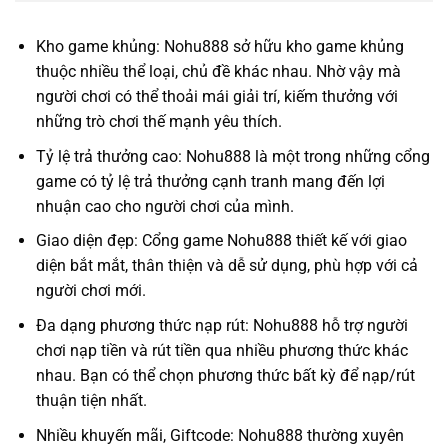
Kho game khủng: Nohu888 sở hữu kho game khủng
thuộc nhiều thể loại, chủ đề khác nhau. Nhờ vậy mà
người chơi có thể thoải mái giải trí, kiếm thưởng với
những trò chơi thế mạnh yêu thích.
Tỷ lệ trả thưởng cao: Nohu888 là một trong những cổng
game có tỷ lệ trả thưởng cạnh tranh mang đến lợi
nhuận cao cho người chơi của mình.
Giao diện đẹp: Cổng game Nohu888 thiết kế với giao
diện bắt mắt, thân thiện và dễ sử dụng, phù hợp với cả
người chơi mới.
Đa dạng phương thức nạp rút: Nohu888 hỗ trợ người
chơi nạp tiền và rút tiền qua nhiều phương thức khác
nhau. Bạn có thể chọn phương thức bất kỳ để nạp/rút
thuận tiện nhất.
Nhiều khuyến mãi, Giftcode: Nohu888 thường xuyên