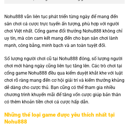
Nohu888 vẫn liên tục phát triển từng ngày để mang đến
sân chơi cá cược trực tuyến ấn tượng, phù hợp với người
chơi Việt nhất. Cổng game đổi thưởng Nohu888 không chỉ
uy tín, mà còn cam kết mang đến cho bạn sân chơi lành
mạnh, công bằng, minh bạch và an toàn tuyệt đối.
Số lượng người chơi cũ tại Nohu888 đông, số lượng người
chơi mới hàng ngày cũng liên tục tăng lên. Các trò chơi tại
cổng game Nohu888 đều qua kiểm duyệt khắt khe với luật
chơi rõ ràng mang đến cơ hội giải trí và kiếm thưởng khủng
dễ dàng cho cược thủ. Bạn cũng có thể tham gia nhiều
chương trình khuyến mãi để tăng vốn cược giúp bản thân
có thêm khoản tiền chơi cá cược hấp dẫn.
Những thể loại game được yêu thích nhất tại
Nohu888