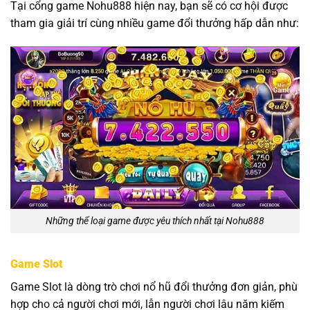
Tại cổng game Nohu888 hiện nay, bạn sẽ có cơ hội được
tham gia giải trí cùng nhiều game đổi thưởng hấp dẫn như:
Những thể loại game được yêu thích nhất tại Nohu888
Game Slot
Game Slot là dòng trò chơi nổ hũ đổi thưởng đơn giản, phù
hợp cho cả người chơi mới, lẫn người chơi lâu năm kiếm