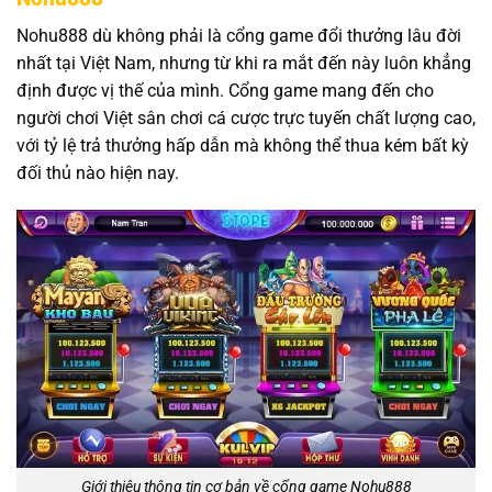
Nohu888 dù không phải là cổng game đổi thưởng lâu đời
nhất tại Việt Nam, nhưng từ khi ra mắt đến này luôn khẳng
định được vị thế của mình. Cổng game mang đến cho
người chơi Việt sân chơi cá cược trực tuyến chất lượng cao,
với tỷ lệ trả thưởng hấp dẫn mà không thể thua kém bất kỳ
đối thủ nào hiện nay.
Giới thiệu thông tin cơ bản về cổng game Nohu888