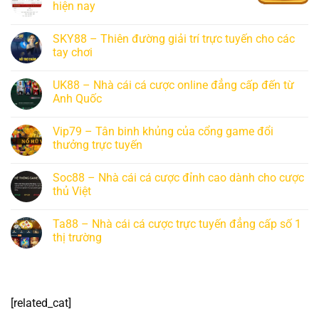
hiện nay
SKY88 – Thiên đường giải trí trực tuyến cho các
tay chơi
UK88 – Nhà cái cá cược online đẳng cấp đến từ
Anh Quốc
Vip79 – Tân binh khủng của cổng game đổi
thưởng trực tuyến
Soc88 – Nhà cái cá cược đỉnh cao dành cho cược
thủ Việt
Ta88 – Nhà cái cá cược trực tuyến đẳng cấp số 1
thị trường
[related_cat]