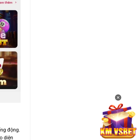
✕
ống động.
o diện