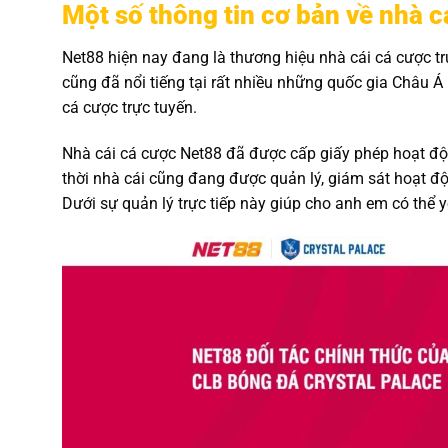
Một số thông tin cơ bản về nhà c
Net88 hiện nay đang là thương hiệu nhà cái cá cược tr
cũng đã nổi tiếng tại rất nhiều những quốc gia Châu Á
cá cược trực tuyến.
Nhà cái cá cược Net88 đã được cấp giấy phép hoạt độ
thời nhà cái cũng đang được quản lý, giám sát hoạt đ
Dưới sự quản lý trực tiếp này giúp cho anh em có thể 