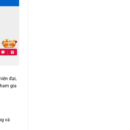
iện đại,
tham gia
ng và