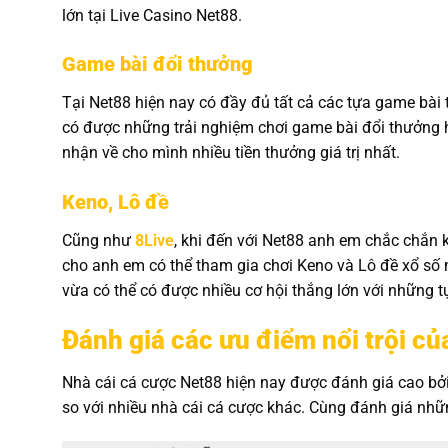
lớn tại Live Casino Net88.
Game bài đổi thưởng
Tại Net88 hiện nay có đầy đủ tất cả các tựa game bài
có được những trải nghiệm chơi game bài đổi thưởng 
nhận về cho mình nhiều tiền thưởng giá trị nhất.
Keno, Lô đề
Cũng như
8Live
, khi đến với Net88 anh em chắc chắn 
cho anh em có thể tham gia chơi Keno và Lô đề xổ số m
vừa có thể có được nhiều cơ hội thắng lớn với những
Đánh giá các ưu điểm nổi trội củ
Nhà cái cá cược Net88 hiện nay được đánh giá cao bởi
so với nhiều nhà cái cá cược khác. Cùng đánh giá nh