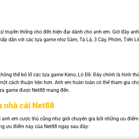
 từ truyền thống cho đến hiện đại dành cho anh em. Giờ đây an
hấp dẫn với các tựa game như Sâm, Tá Lả, 3 Cây, Phỏm, Tiến L
không thể bỏ lỡ các tựa game Keno, Lô Đề. Đây chính là hình th
ột cách thuận tiện hơn. Anh em hoàn toàn có thể tham gia chơi 
 tựa game được Net88 mang đến.
a nhà cái Net88
 anh em cược thủ cũng như giới chuyên gia bởi những ưu điểm 
ững ưu điểm này của Net88 ngay sau đây: