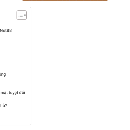
 Net88
động
 mật tuyệt đối
8
thủ?