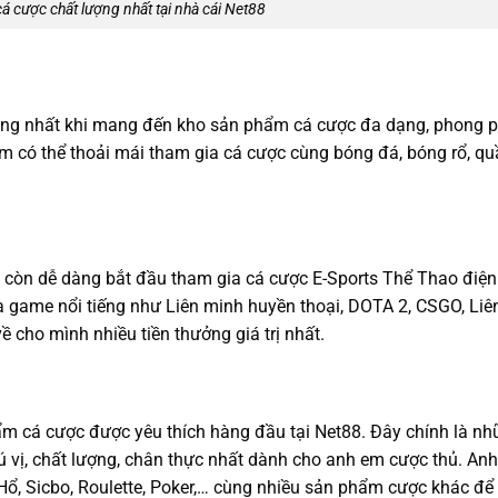
 cược chất lượng nhất tại nhà cái Net88
ọng nhất khi mang đến kho sản phẩm cá cược đa dạng, phong p
 có thể thoải mái tham gia cá cược cùng bóng đá, bóng rổ, quầ
 còn dễ dàng bắt đầu tham gia cá cược E-Sports Thể Thao điện 
ựa game nổi tiếng như Liên minh huyền thoại, DOTA 2, CSGO, Liê
 cho mình nhiều tiền thưởng giá trị nhất.
ẩm cá cược được yêu thích hàng đầu tại Net88. Đây chính là n
 vị, chất lượng, chân thực nhất dành cho anh em cược thủ. An
Hổ, Sicbo, Roulette, Poker,… cùng nhiều sản phẩm cược khác để