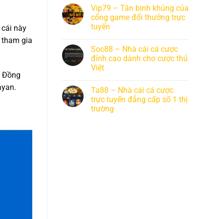
Vip79 – Tân binh khủng của
cổng game đổi thưởng trực
tuyến
 cái này
i tham gia
Soc88 – Nhà cái cá cược
đỉnh cao dành cho cược thủ
Việt
. Đồng
ayan.
Ta88 – Nhà cái cá cược
trực tuyến đẳng cấp số 1 thị
trường