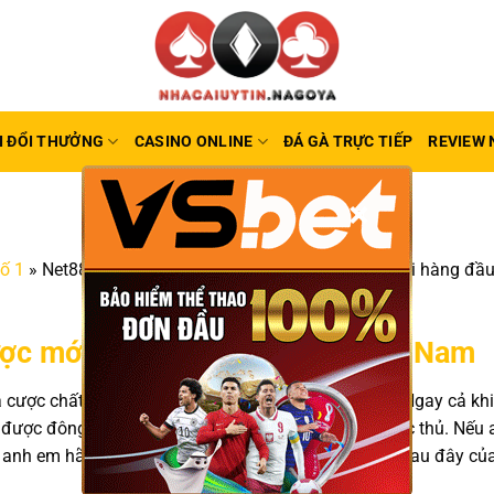
I ĐỔI THƯỞNG
CASINO ONLINE
ĐÁ GÀ TRỰC TIẾP
REVIEW 
×
Số 1
»
Net88 – Giới thiệu nhà cái cá cược mới, hiện đại hàng đầu
ược mới, hiện đại hàng đầu Việt Nam
 cược chất lượng hàng đầu tại thị trường Việt Nam. Ngay cả khi
út được đông đảo sự quan tâm, chú ý của anh em cược thủ. Nếu
 anh em hãy theo dõi bài viết giới thiệu chi tiết ngay sau đây c