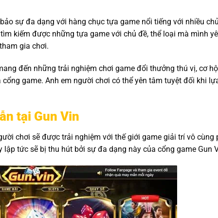
ảo sự đa dạng với hàng chục tựa game nổi tiếng với nhiều ch
tìm kiếm được những tựa game với chủ đề, thể loại mà mình yêu
tham gia chơi.
 mang đến những trải nghiệm chơi game đổi thưởng thú vị, cơ h
a cổng game. Anh em người chơi có thể yên tâm tuyệt đối khi lự
ẫn tại Gun Vin
ời chơi sẽ được trải nghiệm với thế giới game giải trí vô cùng
lập tức sẽ bị thu hút bởi sự đa dạng này của cổng game Gun V