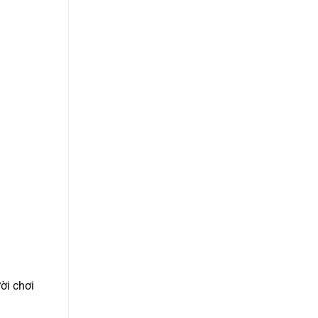
ời chơi