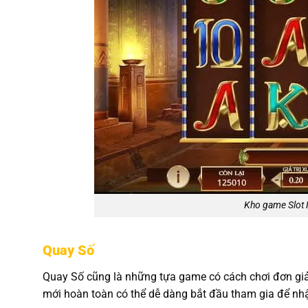
Kho game Slot 
Quay Số
Quay Số cũng là những tựa game có cách chơi đơn gi
mới hoàn toàn có thể dễ dàng bắt đầu tham gia để nhận