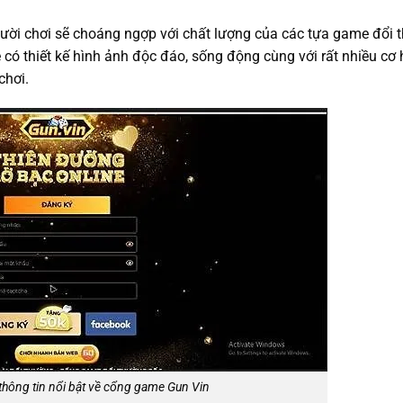
ười chơi sẽ choáng ngợp với chất lượng của các tựa game đổi 
 thiết kế hình ảnh độc đáo, sống động cùng với rất nhiều cơ
chơi.
 thông tin nổi bật về cổng game Gun Vin