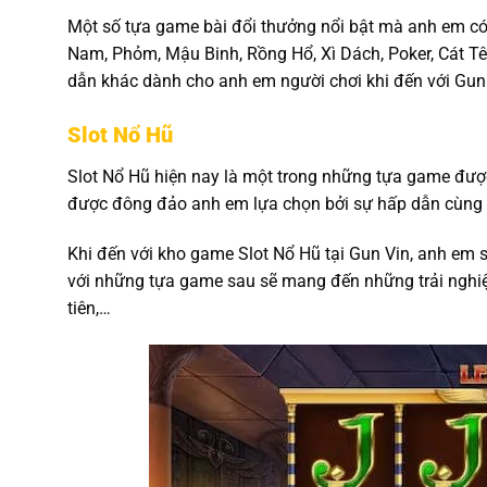
Một số tựa game bài đổi thưởng nổi bật mà anh em có
Nam, Phỏm, Mậu Binh, Rồng Hổ, Xì Dách, Poker, Cát Tê
dẫn khác dành cho anh em người chơi khi đến với Gun
Slot Nổ Hũ
Slot Nổ Hũ hiện nay là một trong những tựa game đượ
được đông đảo anh em lựa chọn bởi sự hấp dẫn cùng n
Khi đến với kho game Slot Nổ Hũ tại Gun Vin, anh em 
với những tựa game sau sẽ mang đến những trải nghiệ
tiên,…