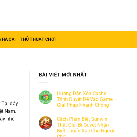
NHÀ CÁI
THỦ THUẬT CHƠI
BÀI VIẾT MỚI NHẤT
Hướng Dẫn Xóa Cache
Trình Duyệt Để Vào Game –
 Tại đây
Giải Pháp Nhanh Chóng
iệt Nam.
ây nhé!
Cách Phân Biệt Sunwin
Thật Giả: Bí Quyết Nhận
Biết Chuẩn Xác Cho Người
Chơi