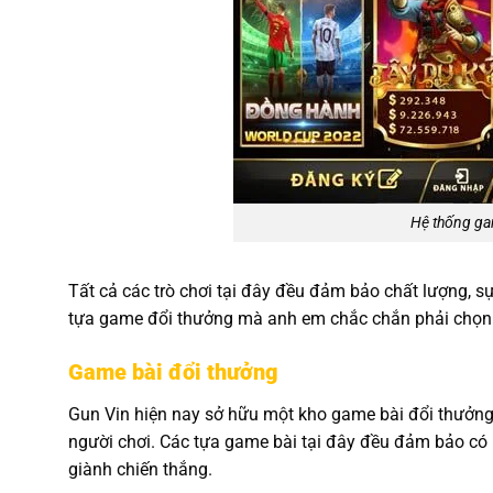
Hệ thống ga
Tất cả các trò chơi tại đây đều đảm bảo chất lượng, s
tựa game đổi thưởng mà anh em chắc chắn phải chọn 
Game bài đổi thưởng
Gun Vin hiện nay sở hữu một kho game bài đổi thưởn
người chơi. Các tựa game bài tại đây đều đảm bảo có l
giành chiến thắng.