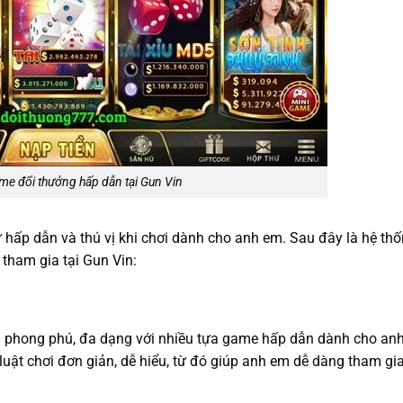
me đổi thưởng hấp dẫn tại Gun Vin
ự hấp dẫn và thú vị khi chơi dành cho anh em. Sau đây là hệ t
tham gia tại Gun Vin:
g phong phú, đa dạng với nhiều tựa game hấp dẫn dành cho an
uật chơi đơn giản, dễ hiểu, từ đó giúp anh em dễ dàng tham gia