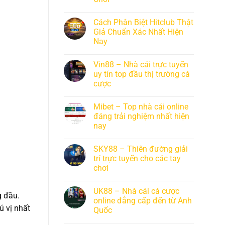
Cách Phân Biệt Hitclub Thật
Giả Chuẩn Xác Nhất Hiện
Nay
Vin88 – Nhà cái trực tuyến
uy tín top đầu thị trường cá
cược
Mibet – Top nhà cái online
đáng trải nghiệm nhất hiện
nay
SKY88 – Thiên đường giải
trí trực tuyến cho các tay
chơi
UK88 – Nhà cái cá cược
g đầu.
online đẳng cấp đến từ Anh
ú vị nhất
Quốc