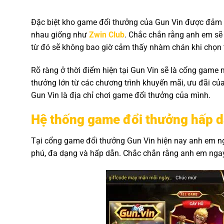
Đặc biệt kho game đổi thưởng của Gun Vin được đảm b
nhau giống như
Zwin Club
. Chắc chắn rằng anh em sẽ 
từ đó sẽ không bao giờ cảm thấy nhàm chán khi chọn 
Rõ ràng ở thời điểm hiện tại Gun Vin sẽ là cổng game
thưởng lớn từ các chương trình khuyến mãi, ưu đãi củ
Gun Vin là địa chỉ chơi game đổi thưởng của mình.
Hệ thống game đổi thưởng hấp d
Tại cổng game đổi thưởng Gun Vin hiện nay anh em ngư
phú, đa dạng và hấp dẫn. Chắc chắn rằng anh em ngay 