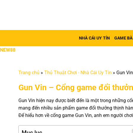
Skip
to
content
NHÀ CÁI UY TÍN
GAME BÀ
NEW88
Trang chủ
»
Thủ Thuật Chơi - Nhà Cái Uy Tín
»
Gun Vin
Gun Vin – Cổng game đổi thưởn
Gun Vin hiện nay được biết đến là một trong những c
mang đến nhiều sản phẩm game đổi thưởng thịnh hành 
Để hiểu hơn về cổng game Gun Vin, anh em người chơi h
Mục lục