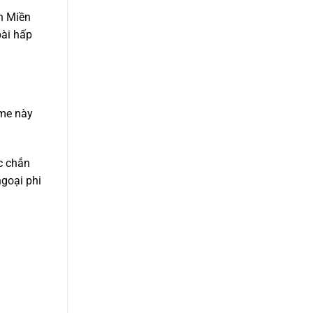
n Miền
bài hấp
ame này
c chắn
goại phi