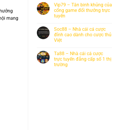
Vip79 – Tân binh khủng của
cổng game đổi thưởng trực
thưởng
tuyến
 hội mang
Soc88 – Nhà cái cá cược
đỉnh cao dành cho cược thủ
Việt
Ta88 – Nhà cái cá cược
trực tuyến đẳng cấp số 1 thị
trường